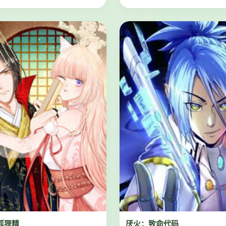
狐狸精
厌火：致命代码