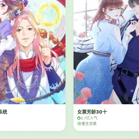
系统
女票芳龄30十
0.7亿人气
重生逆袭