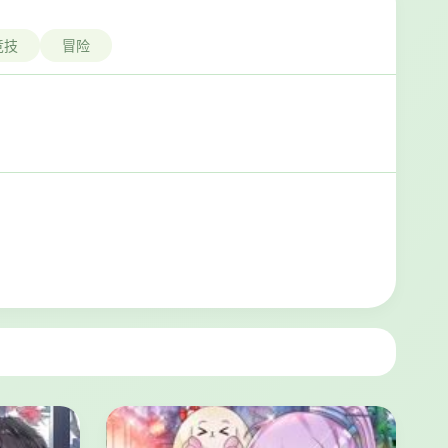
竞技
冒险